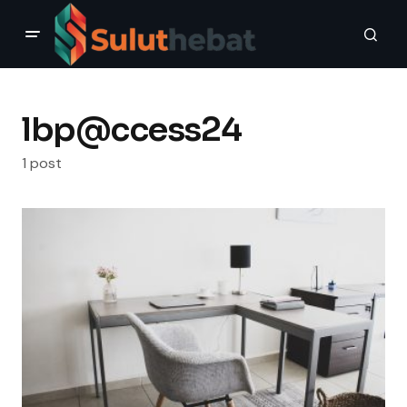
lbp@ccess24
1 post