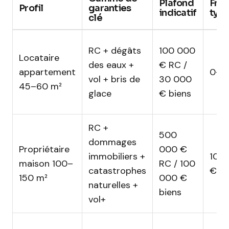
Plafond
Fran
Profil
garanties
indicatif
typ
clé
RC + dégâts
100 000
Locataire
des eaux +
€ RC /
appartement
0–1
vol + bris de
30 000
45–60 m²
glace
€ biens
RC +
500
dommages
Propriétaire
000 €
immobiliers +
100
maison 100–
RC / 100
catastrophes
€
150 m²
000 €
naturelles +
biens
vol+