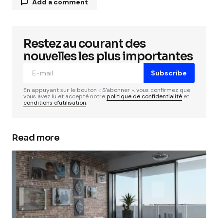
Add a comment
Restez au courant des
Votre adresse e-mail ne sera pas publiée.
Les
champs obligatoires sont indiqués avec
*
nouvelles les plus importantes
Subscribe
Comment
*
En appuyant sur le bouton « S'abonner », vous confirmez que
vous avez lu et accepté notre
politique de confidentialité
et
conditions d'utilisation
.
Read more
Your Name
*
Your E-mail
*
Enregistrer mon nom, mon e-mail et mon site
dans le navigateur pour mon prochain
commentaire.